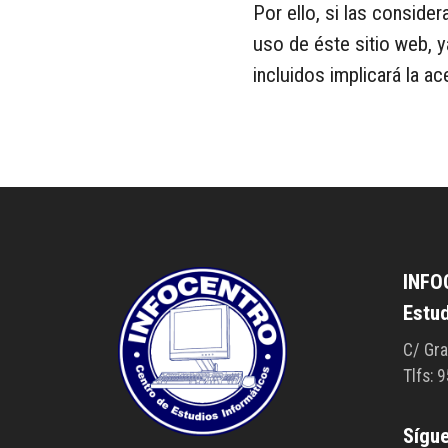
Por ello, si las consid
uso de éste sitio web, 
incluidos implicará la a
INFO
Estu
C/ Gra
Tlfs: 
Sígu